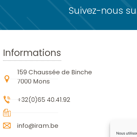
Suivez-nous sur
Informations
159 Chaussée de Binche
7000 Mons
+32(0)65 40.41.92
info@iram.be
Nous utiliso