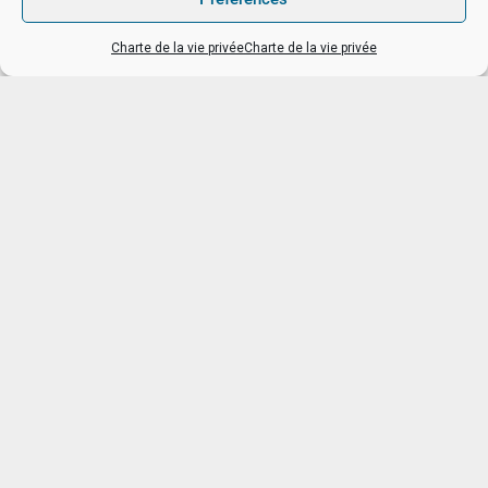
Charte de la vie privée
Charte de la vie privée
Charte de la vie privée
Copyright
Disclaimer
Informations