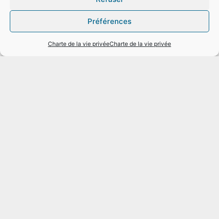
Préférences
Charte de la vie privée
Charte de la vie privée
Charte de la vie privée
Copyright
Disclaimer
Informations
159 Chaussée de Binche