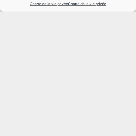
Charte de la vie privée
Charte de la vie privée
Charte de la vie privée
Copyright
Disclaimer
Informations
159 Chaussée de Binche
7000 Mons