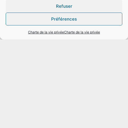
159 Chaussée de Binche
Refuser
7000 Mons
Préférences
+32(0)65 40.41.92
Charte de la vie privée
Charte de la vie privée
info@iram.be
Structure
Accueil
Formations
Inscriptions
Actualités